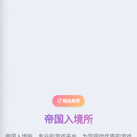
📋 精品推荐
帝国入境所
帝国入境所。专业的游戏平台，为您提供优质的游戏