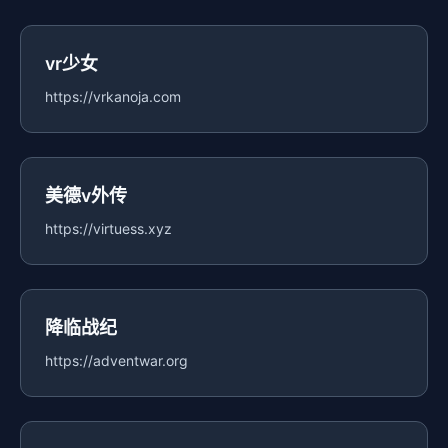
vr少女
https://vrkanoja.com
美德v外传
https://virtuess.xyz
降临战纪
https://adventwar.org