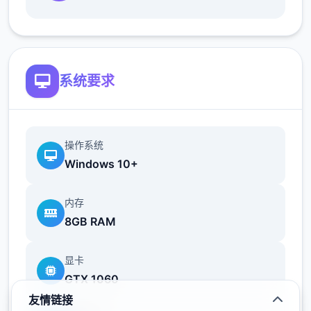
系统要求
接触特点：
操作系统
Windows 10+
内存
8GB RAM
显卡
-近1000张精致唯美的武侠古风CG，引人入胜
GTX 1060
的沉浸代入感。
友情链接