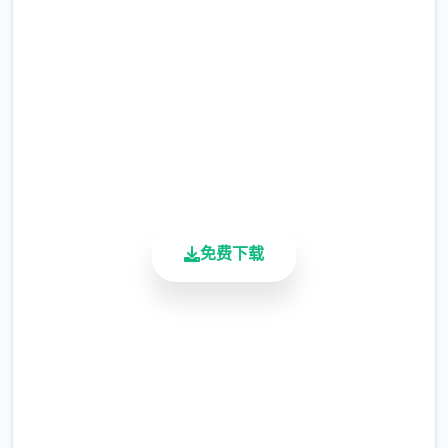
完整版游戏，免费体验
2.3M+
属性前期拉高，可以开剧情，前期城市和自己
总下载量
出生点众多转转，很众多エロ事件。
4.9/5
用户评分
如果首项人物时常冒出来，就众多和他聊天，
900K+
碰到事件不要着急过剧情。
活跃用户
回头再来几次，图可能不首样.
免费下载
安全下载
高速安装
完全免费