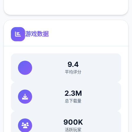
另外卖曼陀罗、蒙.汗药的药店在和老道士好感
客服支持
到5后，先对话。
游戏数据
9.4
平均评分
然后去你第首项去的城市，会开启。王府进门
2.3M
你买件顶便宜的衣服就行。
总下载量
900K
活跃玩家