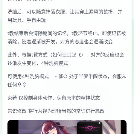
洗脑后，可以随意掉落衣服、让其穿上漏风的装扮，并
用玩具、手自由玩
t教结束后会清除期间的记忆，t教环节终止。即使记忆被
消除，随着逐渐被开发，对方的态度也会逐渐改变
此外，根据t教方式（如何让其起飞），对方的反应也会
逐渐发生变化，4种洗脑模式
可使用4种洗脑模式！・催○ 处于半梦半醒状态，会服从
任何命令
束缚 仅控制身体动作，保留原本的精神状态
常识修改 将行为视为理所当然的常识进行篡改