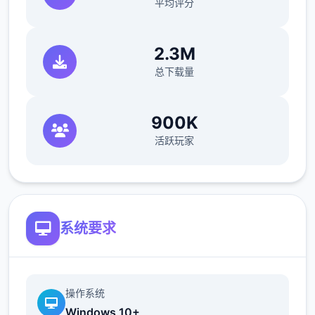
平均评分
2.3M
乐趣基础玩法
总下载量
干员与兵种
：控制者扮演不同的干员，分
为突击、支援、工程、侦察数个类兵种，
900K
各个兵种都有相符的增益效果和特殊绝
活跃玩家
技。
危险行动模式
：控制者组队深入地图，搜
刮高价值物资，如“曼德尔砖”，并前往撤离
点成功撤离，以获取战利品。
系统要求
关键技巧与建议
了解地图与物资
：熟悉地图上的物资刷新
操作系统
点，建筑物和资源区是搜刮的好地方。
Windows 10+