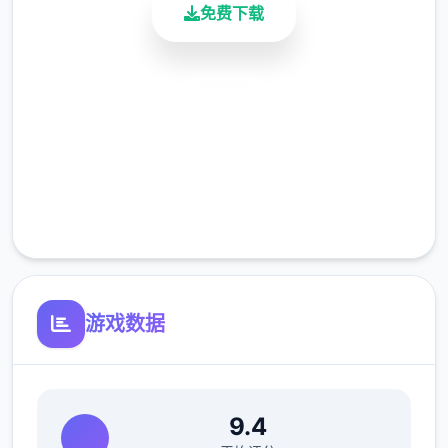
免费下载
MP5、M4、M203、M249 SAW、M82）、
M40，还有手榴弹、C4炸药包、LAW和空袭
用激光指示器。
安全下载
高速安装
完全免费
客服支持
游戏数据
9.4