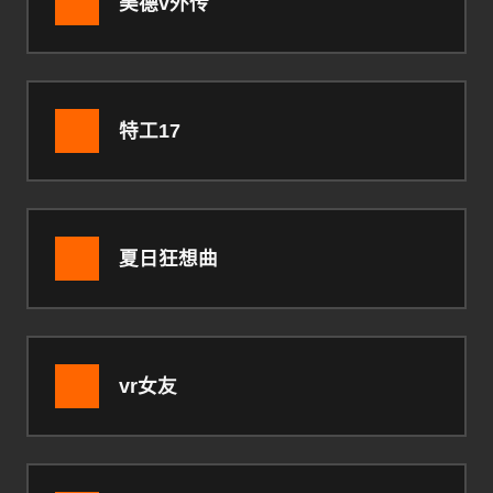
美德v外传
特工17
夏日狂想曲
vr女友