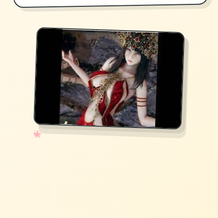
✧
♡
★
♥