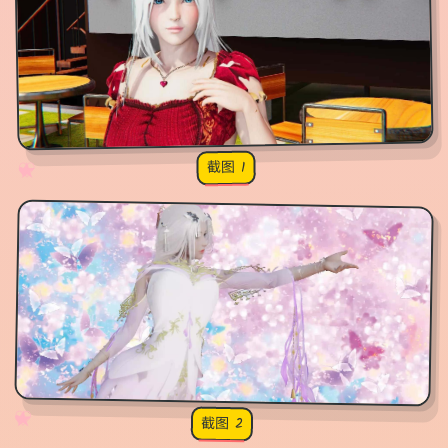
截图 1
♡
★
✧
♥
✧
♡
★
♥
截图 2