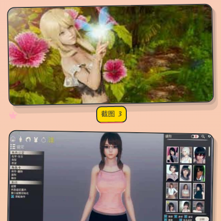
截图 3
♡
★
✧
♥