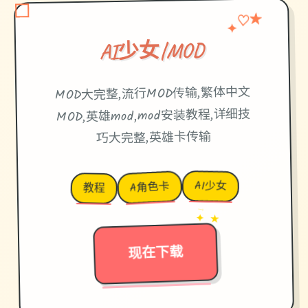
★
♡
✦
AI少女|MOD
MOD大完整,流行MOD传输,繁体中文
MOD,英雄mod,mod安装教程,详细技
巧大完整,英雄卡传输
AI少女
A角色卡
教程
→
✦ ★
现在下载