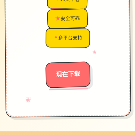
★
安全可靠
✦
多平台支持
★
♥
→
现在下载
♡
★
→
✧
✦
♥