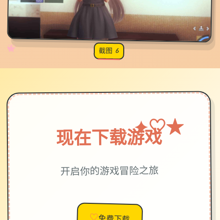
✧
♡
★
♥
截图 6
★
♡
✦
现在下载游戏
开启你的游戏冒险之旅
♡
免费下载