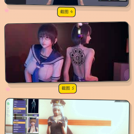
✧
♡
★
♥
截图 4
截图 5
♡
★
✧
♥