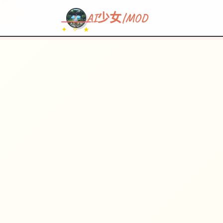
~~~
★
♡
✦
✧
♥
~
→
↗
AI少女|MOD
✦ ✧ ★