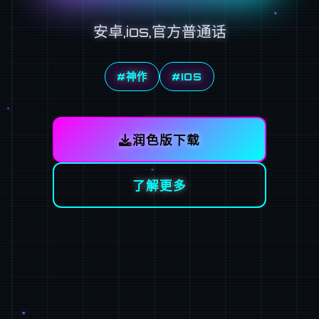
安卓,ios,官方普通话
#神作
#IOS
润色版下载
了解更多