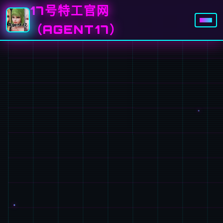
17号特工官网
（AGENT17）