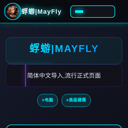
蜉蝣|MayFly
蜉蝣|MAYFLY
简体中文导入,流行正式页面
#电脑
#高级建模