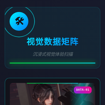
🛠️
视觉数据矩阵
沉浸式视觉体验扫描
DATA-01