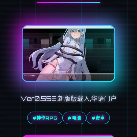
Ver0.552,新版版载入,华语门户
#神作RPG
#电脑
#安卓