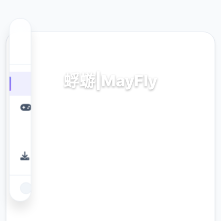
🛃 热门推荐
蜉蝣|MayFly
蜉蝣|MayFly。专业的游戏平台，为您提供优质
的游戏体验。
9.4
评分
2.3M
下载