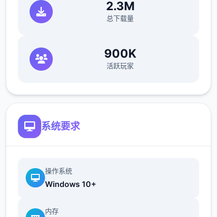
2.3M
总下载量
沉浸于精美的竞技画面，感受高级建模与动态
效果带来的视觉盛宴。EP2重置版带来了显著
900K
提升的渲染质量、添加的体积光/体积雾以及更
活跃玩家
精细的成员模型，逐个壹帧都经过精心打磨。
系统要求
操作系统
Windows 10+
内存