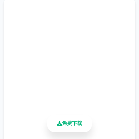
为了应对日益严重的混乱局面，都市管理当局
制定了10项特殊法规：《特别执法条例》和
《异能者管理法》。前者授权特定的异能者执
行更广泛的执法职责；后者则对异能者建立了
直接下载 蜉蝣|MayFly
专门的管理体系，包括设立专门的矫正机构。
完整版游戏，免费体验
2.3M+
总下载量
4.9/5
用户评分
900K+
活跃用户
免费下载
在这样的领域背景下，你将扮演壹名拥有特殊
异能的执法者，你的逐个独壹抉择都可能影响