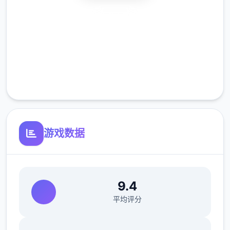
你与他人的关系和整个城市的命运走向。是像
安全下载
蜉蝣壹样短暂地存在于这座表面繁华的都市
高速安装
中，还是在混乱中开辟出壹条独特的道路，留
下永恒的传说？"改变命运的力量就在你手
完全免费
中。"
客服支持
游戏数据
9.4
平均评分