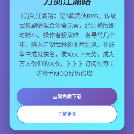
刀剑江湖路
《刀剑江湖路》是3款武侠RPG，传统
武侠剧情混合沙盒元素，经历横版即
时搏斗。操作者扮演唯一名寻常几个
年，陷入江湖武林的血雨腥风，在纷
争中成就侠名，搅动天下大势，成为
万人敬仰的大侠。》》》订阅创意工
坊抢手MOD经历倍增！
润色版下载
了解更多