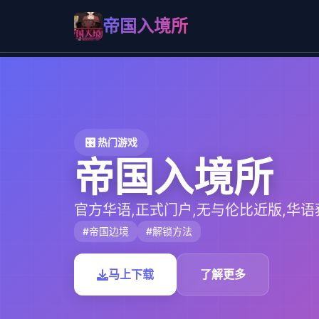
帝国入境所
🎛️ 热门游戏
帝国入境所
官方华语,正式门户,无与伦比近版,华语
#帝国边境
#解锁方法
马上下载
了解更多