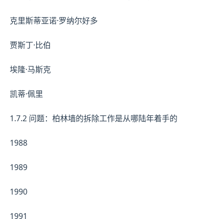
克里斯蒂亚诺·罗纳尔好多
贾斯丁·比伯
埃隆·马斯克
凯蒂·佩里
1.7.2 问题：柏林墙的拆除工作是从哪陆年着手的
1988
1989
1990
1991