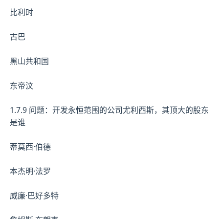
比利时
古巴
黑山共和国
东帝汶
1.7.9 问题：开发永恒范围的公司尤利西斯，其顶大的股东
是谁
蒂莫西·伯德
本杰明·法罗
威廉·巴好多特