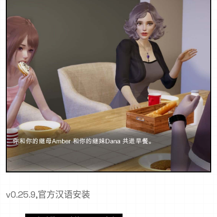
v0.25.9,官方汉语安装