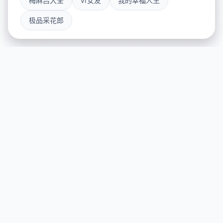
梅麻吕大全
vr女友
我的幸福人生
极品采花郎
🎆 游戏简介
游戏特色