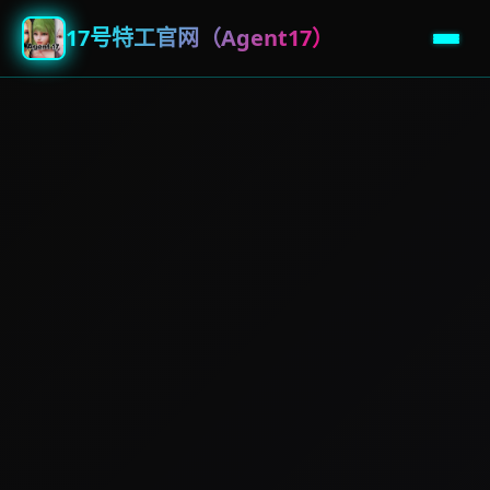
17号特工官网（Agent17）