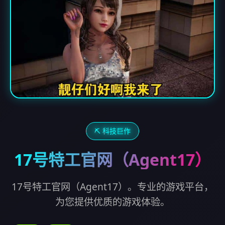
⛏️ 科技巨作
17号特工官网（Agent17）
17号特工官网（Agent17）。专业的游戏平台，
为您提供优质的游戏体验。