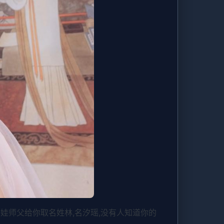
女娃师父给你取名姓林,名汐瑶,没有人知道你的