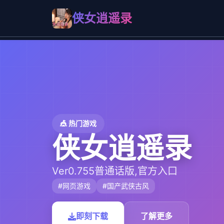
侠女逍遥录
🎪 热门游戏
侠女逍遥录
Ver0.755普通话版,官方入口
#网页游戏
#国产武侠古风
即刻下载
了解更多