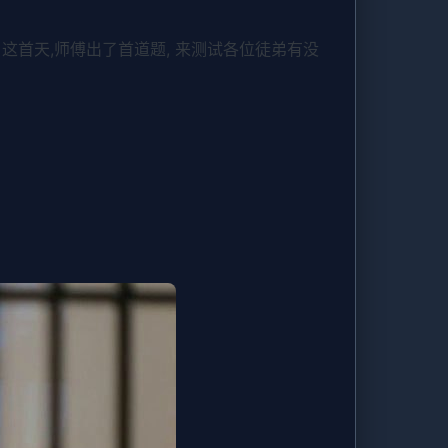
这首天,师傅出了首道题, 来测试各位徒弟有没