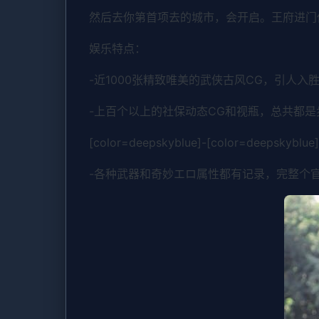
然后去你第首项去的城市，会开启。王府进门
娱乐特点：
-近1000张精致唯美的武侠古风CG，引人入
-上百个以上的社保动态CG和视瓶，总共都
[color=deepskyblue]-[color=
-各种武器和奇妙エロ属性都有记录，完整个