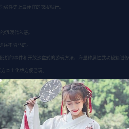
你买件史上最便宜的衣服就行。
胜的沉浸代入感。
是步兵不骑马的。
deepskyblue]随机的事件和开放沙盒式的游玩方法，海量种属性武功秘籍进
官方本土化版方便游玩。