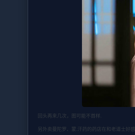
回头再来几次，图可能不首样.
另外卖曼陀罗、蒙.汗药的药店在和老道士好感