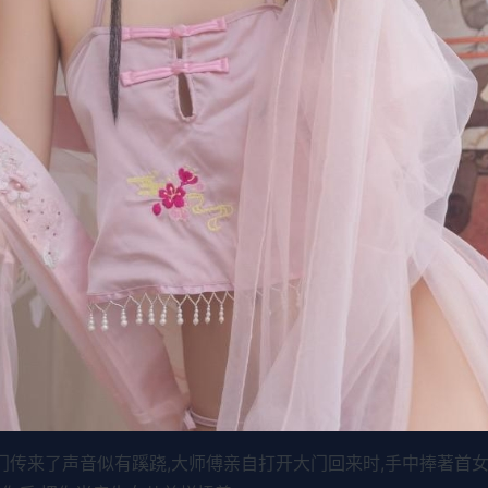
大门传来了声音似有蹊跷,大师傅亲自打开大门回来时,手中捧著首