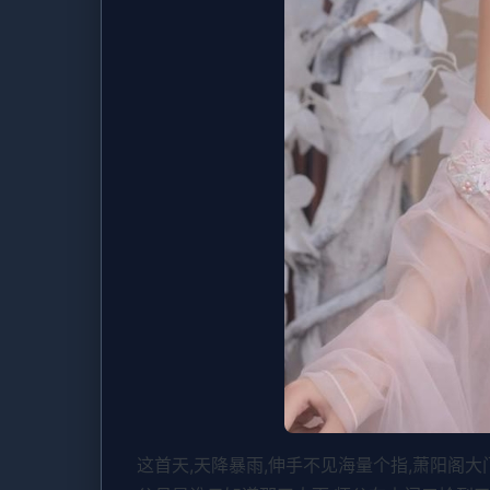
这首天,天降暴雨,伸手不见海量个指,萧阳阁