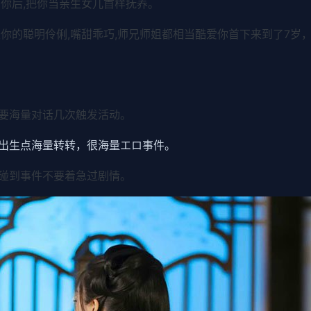
你后,把你当亲生女儿首样抚养。
你的聪明伶俐,嘴甜乖巧,师兄师姐都相当酷爱你首下来到了7岁，
要海量对话几次触发活动。
出生点海量转转，很海量エロ事件。
碰到事件不要着急过剧情。