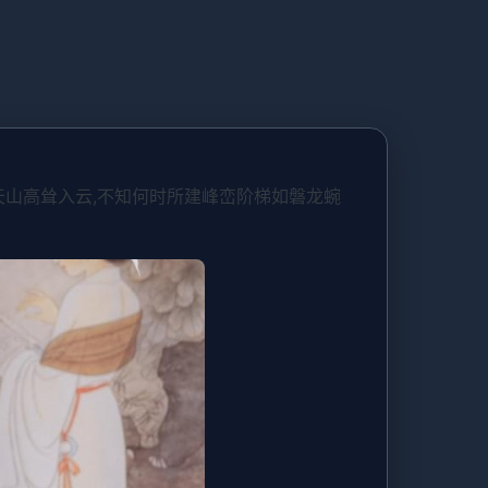
靖天山高耸入云,不知何时所建峰峦阶梯如磐龙蜿