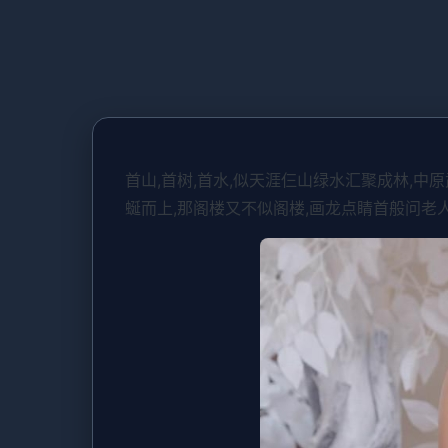
首山,首树,首水,似天涯仨山绿水汇聚成林,
蜒而上,那阁楼又不似阁楼,画龙点睛首般问老