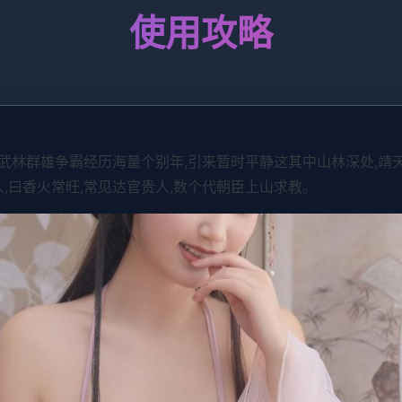
使用攻略
中原武林群雄争霸经历海量个别年,引来暂时平静这其中山林深处,
人,曰香火常旺,常见达官贵人,数个代朝臣上山求教。